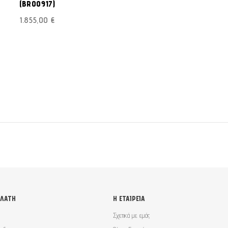
(BR00917)
ΕΠΙΘΥΜΙΏΝ
1.855,00 €
ΕΛΆΤΗ
Η ΕΤΑΙΡΕΊΑ
Σχετικά με εμάς