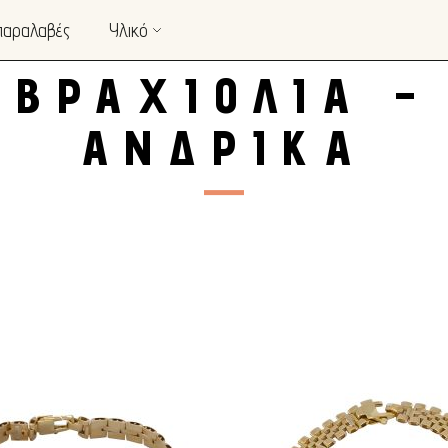
παραλαβές
Υλικό
ΒΡΑΧΙΌΛΙΑ –
ΑΝΔΡΙΚΆ