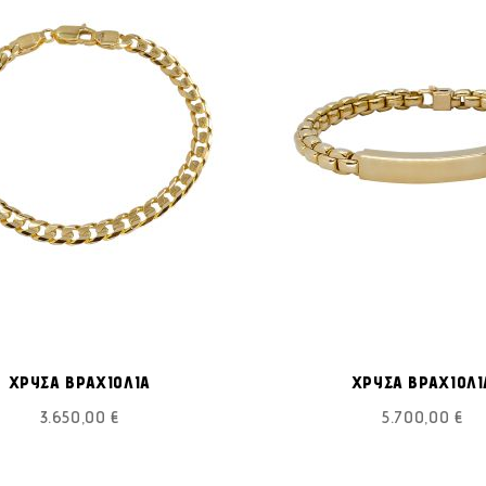
ΠΡΟΣΘΉΚΗ
Προσθήκη στο Καλάθι
Π
ΣΤΗ
ΧΡΥΣΑ ΒΡΑΧΙΟΛΙΑ
ΧΡΥΣΑ ΒΡΑΧΙΟΛΙ
ΛΊΣΤΑ
3.650,00 €
5.700,00 €
ΕΠΙΘΥΜΙΏΝ