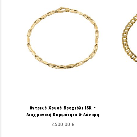
ΠΡΟΣΘΉΚΗ
Προσθήκη στο Καλάθι
ΣΤΗ
Αντρικό Χρυσό Βραχιόλι 18Κ -
ΛΊΣΤΑ
Διαχρονική Κομψότητα & Δύναμη
ΕΠΙΘΥΜΙΏΝ
2.500,00 €