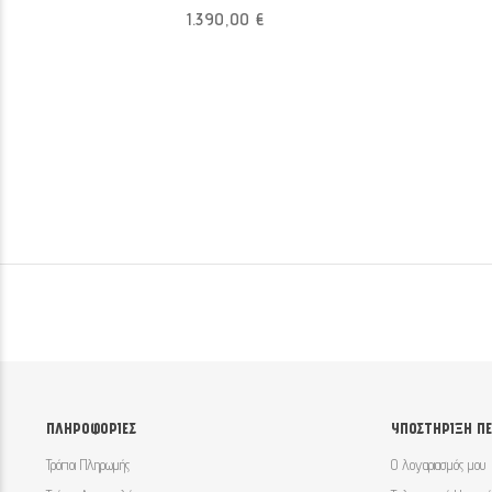
1.390,00 €
ΕΠΙΘΥΜΙΏΝ
ΠΛΗΡΟΦΟΡΊΕΣ
ΥΠΟΣΤΉΡΙΞΗ Π
Τρόποι Πληρωμής
Ο λογαριασμός μου