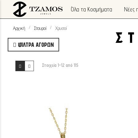
Όλα τα Κοσμήματα
Νέες 
Αρχική
Σταυροί
Χρυσοί
Σ
ΦΊΛΤΡΑ ΑΓΟΡΏΝ
Προβολή
Πλέγμα
Λίστα
Στοιχεία
1
-
12
από
115
ως