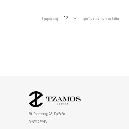
Εμφάνιση
προϊόντων ανά σελίδα
Εθ. Αντίστασης 28, Πρέβεζα
26820 23946