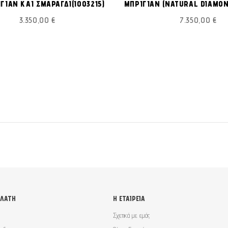
ΓΙΑΝ ΚΑΙ ΣΜΑΡΑΓΔΙ(I003215)
ΜΠΡΙΓΙΑΝ (NATURAL DIAMOND
ΕΠΙΘΥΜΙΏΝ
3.350,00 €
7.350,00 €
ΕΛΆΤΗ
Η ΕΤΑΙΡΕΊΑ
Σχετικά με εμάς