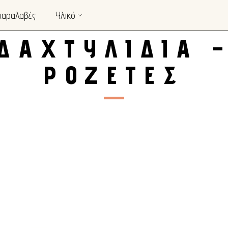
παραλαβές
Υλικό
ΔΑΧΤΥΛΊΔΙΑ 
ΡΟΖΈΤΕΣ