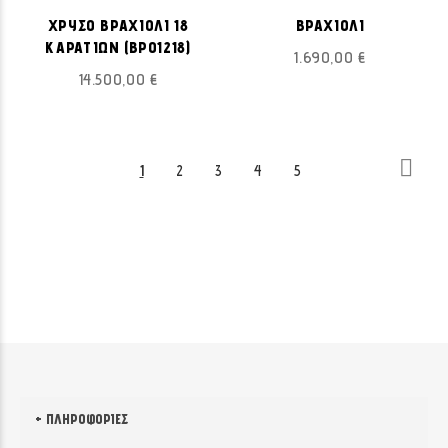
ΧΡΥΣΟ ΒΡΑΧΙΟΛΙ 18
ΒΡΑΧΙΟΛΙ
ΚΑΡΑΤΙΩΝ (ΒΡ01218)
1.690,00 €
14.500,00 €
Σελίδα
Σελίδ
Επόμε
Διαβάζετε
Σελίδα
Σελίδα
Σελίδα
Σελίδα
1
2
3
4
5
αυτή
τη
στιγμή
τη
σελίδα
ΠΛΗΡΟΦΟΡΊΕΣ