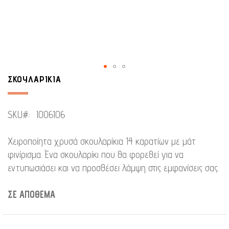
ΣΚΟΥΛΑΡΙΚΙΑ
Μετάβαση
στην
αρχή
SKU
I006106
της
συλλογής
Χειροποίητα χρυσά σκουλαρίκια 14 καρατίων με μάτ
εικόνων
φινίρισμα. Ένα σκουλαρίκι που θα φορεθεί για να
εντυπωσιάσει και να προσθέσει λάμψη στις εμφανίσεις σας.
ΣΕ ΑΠΌΘΕΜΑ